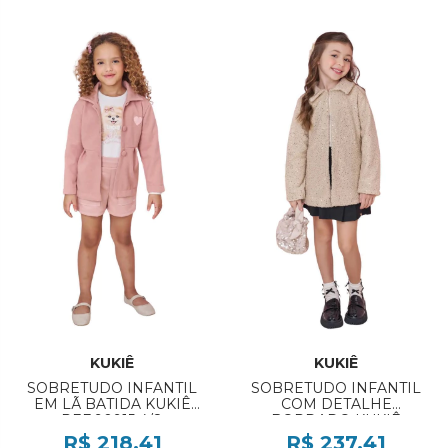
KUKIÊ
KUKIÊ
SOBRETUDO INFANTIL
SOBRETUDO INFANTIL
EM LÃ BATIDA KUKIÊ
COM DETALHE
REF:90915 4/8
BORDADO KUKIÊ
REF:92430 4/8
R$ 218,41
R$ 237,41