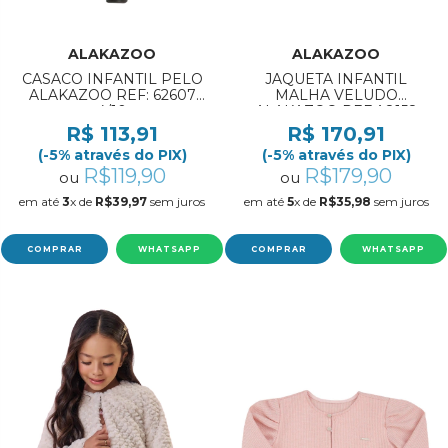
ALAKAZOO
ALAKAZOO
CASACO INFANTIL PELO
JAQUETA INFANTIL
ALAKAZOO REF: 62607
MALHA VELUDO
4/10
ALAKAZOO REF:A8158
8/10
R$ 113,91
R$ 170,91
(-5% através do PIX)
(-5% através do PIX)
R$119,90
R$179,90
ou
ou
em até
3
x de
R$39,97
sem juros
em até
5
x de
R$35,98
sem juros
COMPRAR
WHATSAPP
COMPRAR
WHATSAPP