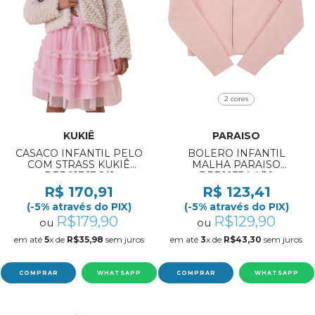
2 cores
KUKIÊ
PARAISO
CASACO INFANTIL PELO
BOLERO INFANTIL
COM STRASS KUKIÊ
MALHA PARAISO
REF:91767 2/6
REF:19334 4/10
R$ 170,91
R$ 123,41
(-5% através do PIX)
(-5% através do PIX)
R$179,90
R$129,90
ou
ou
em até
5
x de
R$35,98
sem juros
em até
3
x de
R$43,30
sem juros
COMPRAR
WHATSAPP
COMPRAR
WHATSAPP