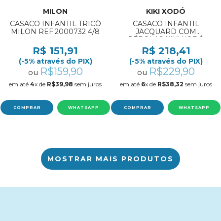
MILON
KIKI XODÓ
CASACO INFANTIL TRICÔ
CASACO INFANTIL
MILON REF:2000732 4/8
JACQUARD COM
PÉROLAS KIKI XODÓ
REF:K3650007 6/12
R$ 151,91
R$ 218,41
(-5% através do PIX)
(-5% através do PIX)
R$159,90
R$229,90
ou
ou
em até
4
x de
R$39,98
sem juros
em até
6
x de
R$38,32
sem juros
COMPRAR
WHATSAPP
COMPRAR
WHATSAPP
MOSTRAR MAIS PRODUTOS