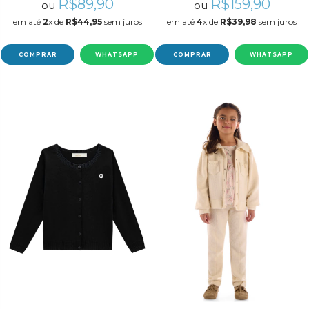
R$89,90
R$159,90
ou
ou
em até
2
x de
R$44,95
sem juros
em até
4
x de
R$39,98
sem juros
COMPRAR
WHATSAPP
COMPRAR
WHATSAPP