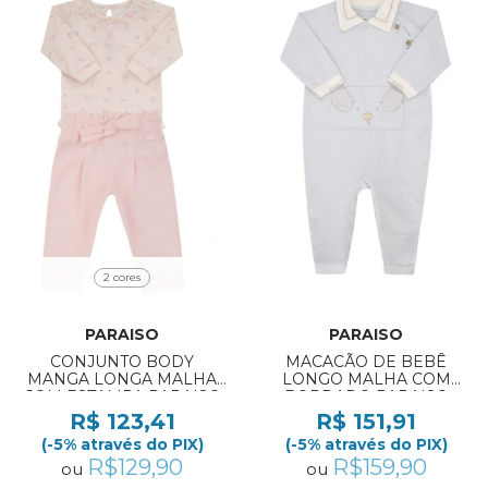
2 cores
PARAISO
PARAISO
CONJUNTO BODY
MACACÃO DE BEBÊ
MANGA LONGA MALHA
LONGO MALHA COM
COM ESTAMPA PARAISO
BORDADO PARAISO
REF:20036 RN/M
REF:19950 RN/M
R$ 123,41
R$ 151,91
(-5% através do PIX)
(-5% através do PIX)
R$129,90
R$159,90
ou
ou