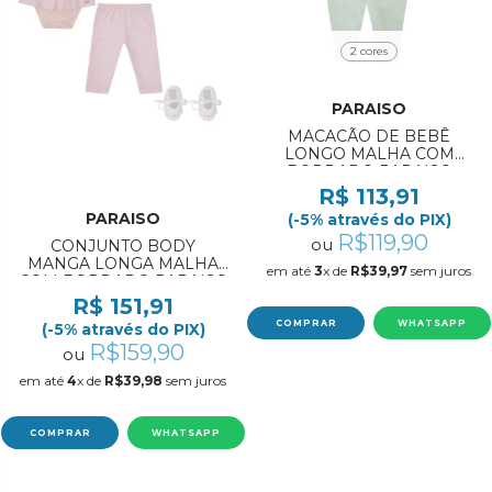
2 cores
PARAISO
MACACÃO DE BEBÊ
LONGO MALHA COM
BORDADO PARAISO
REF:20024 RN/M
R$ 113,91
PARAISO
(-5% através do PIX)
R$119,90
ou
CONJUNTO BODY
MANGA LONGA MALHA
em até
3
x de
R$39,97
sem juros
COM BORDADO PARAISO
REF:20035 RN/P
R$ 151,91
COMPRAR
WHATSAPP
(-5% através do PIX)
R$159,90
ou
em até
4
x de
R$39,98
sem juros
COMPRAR
WHATSAPP