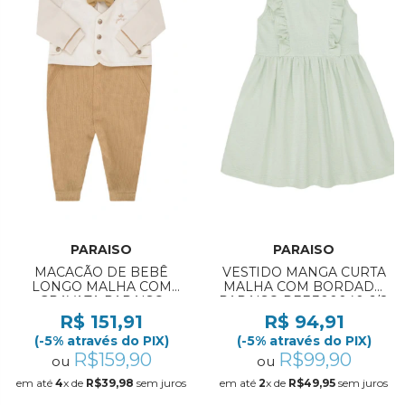
PARAISO
PARAISO
MACACÃO DE BEBÊ
VESTIDO MANGA CURTA
LONGO MALHA COM
MALHA COM BORDADO
GRAVATA PARAISO
PARAISO REF:300040 6/8
REF:19920 P/M
R$ 151,91
R$ 94,91
(-5% através do PIX)
(-5% através do PIX)
R$159,90
R$99,90
ou
ou
em até
4
x de
R$39,98
sem juros
em até
2
x de
R$49,95
sem juros