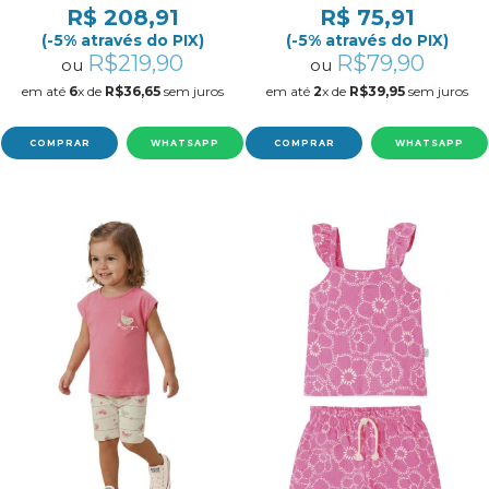
MALWEE KIDS
R$ 208,91
R$ 75,91
REF:1000139663 1/3
(-5% através do PIX)
(-5% através do PIX)
R$219,90
R$79,90
ou
ou
em até
6
x de
R$36,65
sem juros
em até
2
x de
R$39,95
sem juros
COMPRAR
WHATSAPP
COMPRAR
WHATSAPP