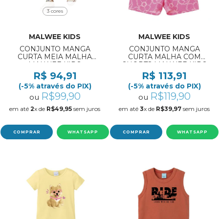
3 cores
MALWEE KIDS
MALWEE KIDS
CONJUNTO MANGA
CONJUNTO MANGA
CURTA MEIA MALHA
CURTA MALHA COM
MALWEE KIDS
SHORTS MALWEE KIDS
REF:1000139669 4/8
REF:1000139326 6/8
R$ 94,91
R$ 113,91
(-5% através do PIX)
(-5% através do PIX)
R$99,90
R$119,90
ou
ou
em até
2
x de
R$49,95
sem juros
em até
3
x de
R$39,97
sem juros
COMPRAR
WHATSAPP
COMPRAR
WHATSAPP