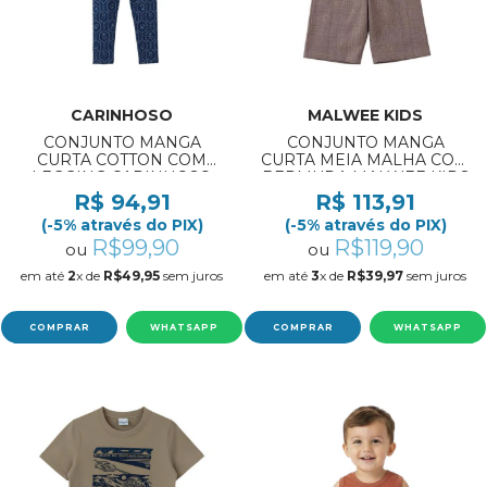
CARINHOSO
MALWEE KIDS
CONJUNTO MANGA
CONJUNTO MANGA
CURTA COTTON COM
CURTA MEIA MALHA COM
LEGGING CARINHOSO
BERMUDA MALWEE KIDS
REF:1000139202 1/3
REF:1000139129 10/12
R$ 94,91
R$ 113,91
(-5% através do PIX)
(-5% através do PIX)
R$99,90
R$119,90
ou
ou
em até
2
x de
R$49,95
sem juros
em até
3
x de
R$39,97
sem juros
COMPRAR
WHATSAPP
COMPRAR
WHATSAPP