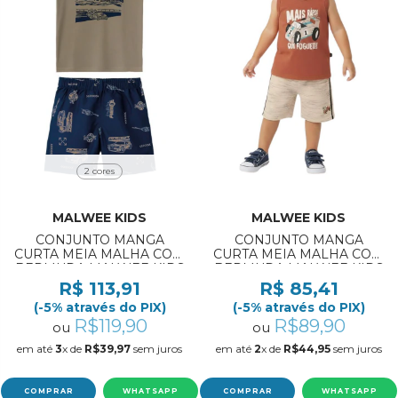
2 cores
MALWEE KIDS
MALWEE KIDS
CONJUNTO MANGA
CONJUNTO MANGA
CURTA MEIA MALHA COM
CURTA MEIA MALHA COM
BERMUDA MALWEE KIDS
BERMUDA MALWEE KIDS
REF:1000139132 10/12
REF:1000139413 1/3
R$ 113,91
R$ 85,41
(-5% através do PIX)
(-5% através do PIX)
R$119,90
R$89,90
ou
ou
em até
3
x de
R$39,97
sem juros
em até
2
x de
R$44,95
sem juros
COMPRAR
WHATSAPP
COMPRAR
WHATSAPP