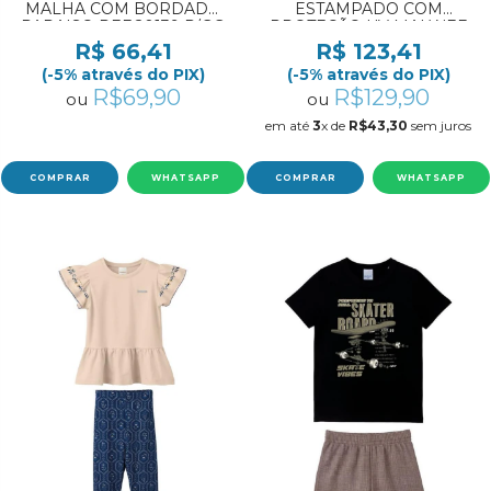
MALHA COM BORDADO
ESTAMPADO COM
PARAISO REF:20139 P/GG
PROTEÇÃO UV MALWEE
KIDS REF:1000137747 4/6
R$ 66,41
R$ 123,41
(-5% através do PIX)
(-5% através do PIX)
R$69,90
R$129,90
ou
ou
em até
3
x de
R$43,30
sem juros
COMPRAR
WHATSAPP
COMPRAR
WHATSAPP