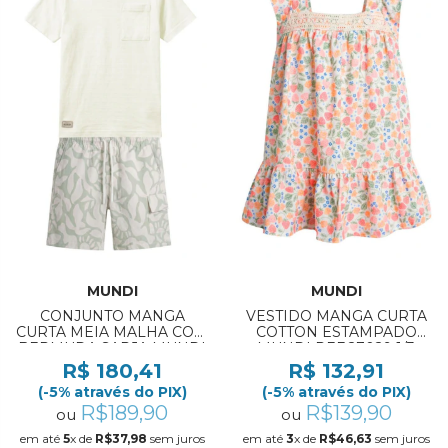
MUNDI
MUNDI
CONJUNTO MANGA
VESTIDO MANGA CURTA
CURTA MEIA MALHA COM
COTTON ESTAMPADO
BERMUDA SARJA MUNDI
MUNDI REF:27029 1/3
REF:27000 4/10
R$ 180,41
R$ 132,91
(-5% através do PIX)
(-5% através do PIX)
R$189,90
R$139,90
ou
ou
em até
5
x de
R$37,98
sem juros
em até
3
x de
R$46,63
sem juros