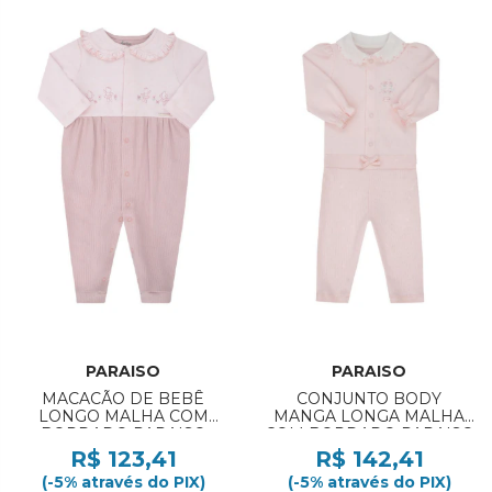
PARAISO
PARAISO
MACACÃO DE BEBÊ
CONJUNTO BODY
LONGO MALHA COM
MANGA LONGA MALHA
BORDADO PARAISO
COM BORDADO PARAISO
REF:20025 RN/P
REF:20037 RN/M
R$ 123,41
R$ 142,41
(-5% através do PIX)
(-5% através do PIX)