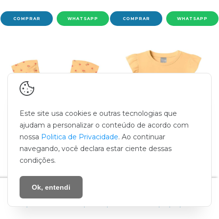
COMPRAR
WHATSAPP
COMPRAR
WHATSAPP
Este site usa cookies e outras tecnologias que
ajudam a personalizar o conteúdo de acordo com
nossa
Politica de Privacidade
. Ao continuar
navegando, você declara estar ciente dessas
condições.
Ok, entendi
calçado infantil
tênis infantil
roupa bebê
roupa infantil
enxoval de bebê
promoção
quem somos
MUNDI
MUNDI