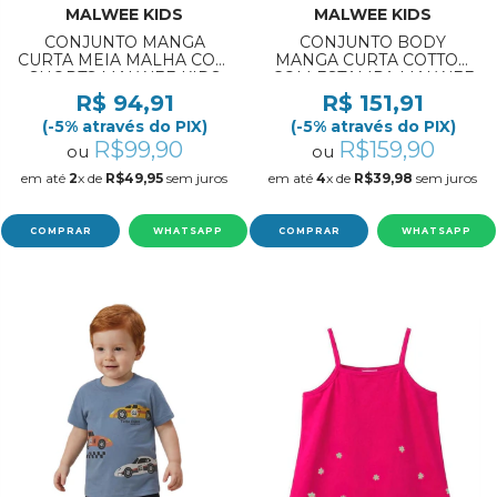
MALWEE KIDS
MALWEE KIDS
CONJUNTO MANGA
CONJUNTO BODY
CURTA MEIA MALHA COM
MANGA CURTA COTTON
SHORTS MALWEE KIDS
COM ESTAMPA MALWEE
REF:1000139156 4/8
KIDS REF:1000139461 0 Á
R$ 94,91
R$ 151,91
12 MESES
(-5% através do PIX)
(-5% através do PIX)
R$99,90
R$159,90
ou
ou
em até
2
x de
R$49,95
sem juros
em até
4
x de
R$39,98
sem juros
COMPRAR
WHATSAPP
COMPRAR
WHATSAPP