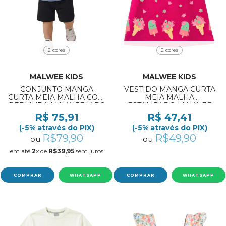
2 cores
2 cores
MALWEE KIDS
MALWEE KIDS
CONJUNTO MANGA
VESTIDO MANGA CURTA
CURTA MEIA MALHA COM
MEIA MALHA
BERMUDA MALWEE KIDS
ESTAMPADO MALWEE
REF:1000139683 1/3
KIDS REF:1000139668 1/3
R$ 75,91
R$ 47,41
(-5% através do PIX)
(-5% através do PIX)
R$79,90
R$49,90
ou
ou
em até
2
x de
R$39,95
sem juros
COMPRAR
WHATSAPP
COMPRAR
WHATSAPP