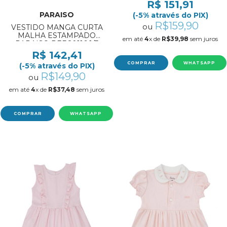
REF:20078 1/4
R$ 151,91
PARAISO
(-5% através do PIX)
R$159,90
ou
VESTIDO MANGA CURTA
MALHA ESTAMPADO
em até
4
x de
R$39,98
sem juros
PARAISO REF:20116 1/3
R$ 142,41
COMPRAR
WHATSAPP
(-5% através do PIX)
R$149,90
ou
em até
4
x de
R$37,48
sem juros
COMPRAR
WHATSAPP