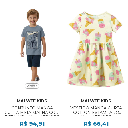
2 cores
MALWEE KIDS
MALWEE KIDS
CONJUNTO MANGA
VESTIDO MANGA CURTA
CURTA MEIA MALHA COM
COTTON ESTAMPADO
BERMUDA MALWEE KIDS
MALWEE KIDS
REF:1000139135 4/8
REF:1000127374 1/3
R$ 94,91
R$ 66,41