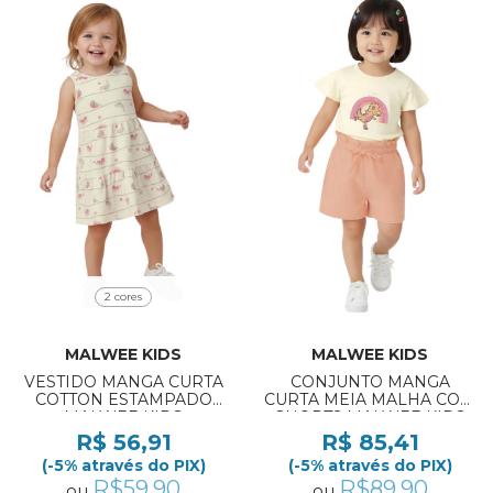
2 cores
MALWEE KIDS
MALWEE KIDS
VESTIDO MANGA CURTA
CONJUNTO MANGA
COTTON ESTAMPADO
CURTA MEIA MALHA COM
MALWEE KIDS
SHORTS MALWEE KIDS
REF:1000139666 1/3
REF:1000139479 1/3
R$ 56,91
R$ 85,41
(-5% através do PIX)
(-5% através do PIX)
R$59,90
R$89,90
ou
ou