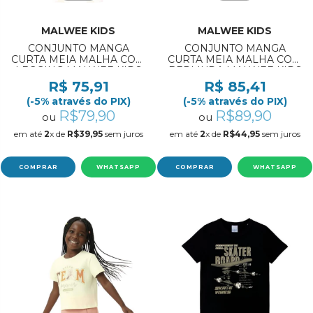
MALWEE KIDS
MALWEE KIDS
CONJUNTO MANGA
CONJUNTO MANGA
CURTA MEIA MALHA COM
CURTA MEIA MALHA COM
LEGGING MALWEE KIDS
BERMUDA MALWEE KIDS
REF:1000139673 1/3
REF:1000139692 1/3
R$ 75,91
R$ 85,41
(-5% através do PIX)
(-5% através do PIX)
R$79,90
R$89,90
ou
ou
em até
2
x de
R$39,95
sem juros
em até
2
x de
R$44,95
sem juros
COMPRAR
WHATSAPP
COMPRAR
WHATSAPP