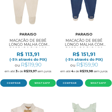
PARAISO
PARAISO
MACACÃO DE BEBÊ
MACACÃO DE BEBÊ
LONGO MALHA COM
LONGO MALHA COM
BORDADO PARAISO
BORDADO PARAISO
REF:19928 RN/M
REF:19919 RN/M
R$ 113,91
R$ 151,91
(-5% através do PIX)
(-5% através do PIX)
R$119,90
R$159,90
ou
ou
em até
3
x de
R$39,97
sem juros
em até
4
x de
R$39,98
sem juros
COMPRAR
WHATSAPP
COMPRAR
WHATSAPP