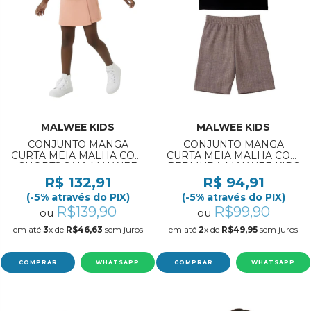
MALWEE KIDS
MALWEE KIDS
CONJUNTO MANGA
CONJUNTO MANGA
CURTA MEIA MALHA COM
CURTA MEIA MALHA COM
SHORTS SAIA MALWEE
BERMUDA MALWEE KIDS
KIDS REF:1000139389
REF:1000139129 4/8
R$ 132,91
R$ 94,91
10/14
(-5% através do PIX)
(-5% através do PIX)
R$139,90
R$99,90
ou
ou
em até
3
x de
R$46,63
sem juros
em até
2
x de
R$49,95
sem juros
COMPRAR
WHATSAPP
COMPRAR
WHATSAPP