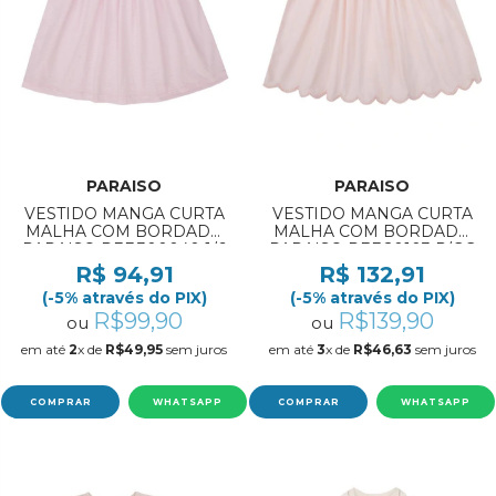
PARAISO
PARAISO
VESTIDO MANGA CURTA
VESTIDO MANGA CURTA
MALHA COM BORDADO
MALHA COM BORDADO
PARAISO REF:300040 1/6
PARAISO REF:20103 P/GG
R$ 94,91
R$ 132,91
(-5% através do PIX)
(-5% através do PIX)
R$99,90
R$139,90
ou
ou
em até
2
x de
R$49,95
sem juros
em até
3
x de
R$46,63
sem juros
COMPRAR
WHATSAPP
COMPRAR
WHATSAPP