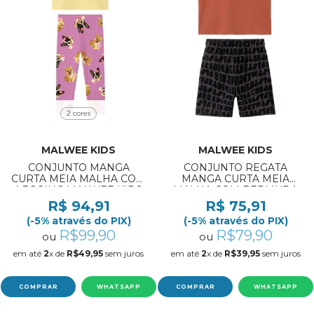
2 cores
MALWEE KIDS
MALWEE KIDS
CONJUNTO MANGA
CONJUNTO REGATA
CURTA MEIA MALHA COM
MANGA CURTA MEIA
LEGGING MALWEE KIDS
MALHA COM BERMUDA
REF:1000139673 4/8
MALWEE KIDS
R$ 94,91
R$ 75,91
REF:1000139117 4/8
(-5% através do PIX)
(-5% através do PIX)
R$99,90
R$79,90
ou
ou
em até
2
x de
R$49,95
sem juros
em até
2
x de
R$39,95
sem juros
COMPRAR
WHATSAPP
COMPRAR
WHATSAPP