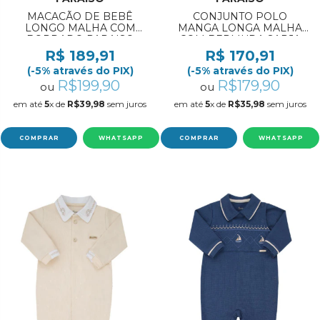
MACACÃO DE BEBÊ
CONJUNTO POLO
LONGO MALHA COM
MANGA LONGA MALHA
BORDADO PARAISO
COM BERMUDA SARJA
REF:19936 RN/M
PARAISO REF:19970 P/GG
R$ 189,91
R$ 170,91
(-5% através do PIX)
(-5% através do PIX)
R$199,90
R$179,90
ou
ou
em até
5
x de
R$39,98
sem juros
em até
5
x de
R$35,98
sem juros
COMPRAR
WHATSAPP
COMPRAR
WHATSAPP