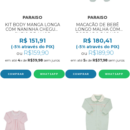
PARAISO
PARAISO
KIT BODY MANGA LONGA
MACACÃO DE BEBÊ
COM NANINHA CHEGUEI
LONGO MALHA COM
CHEIO DE AMOR
BORDADO PARAISO
PARAISO REF:20156 RN/P
REF:20022 RN/M
R$ 151,91
R$ 180,41
(-5% através do PIX)
(-5% através do PIX)
R$159,90
R$189,90
ou
ou
em até
4
x de
R$39,98
sem juros
em até
5
x de
R$37,98
sem juros
COMPRAR
WHATSAPP
COMPRAR
WHATSAPP