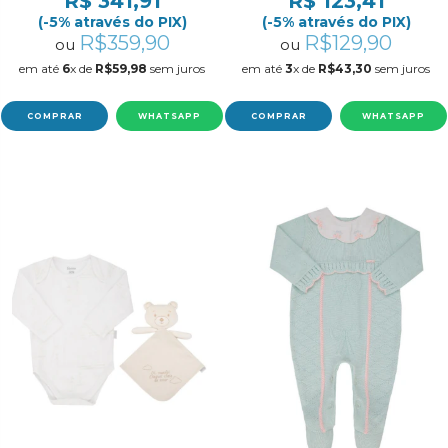
R$ 341,91
R$ 123,41
RN/P
(-5% através do PIX)
(-5% através do PIX)
R$359,90
R$129,90
ou
ou
em até
6
x de
R$59,98
sem juros
em até
3
x de
R$43,30
sem juros
COMPRAR
WHATSAPP
COMPRAR
WHATSAPP