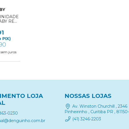
BY
ERNIDADE
BY REF:
91
 PIX)
90
sem juros
IMENTO LOJA
NOSSAS LOJAS
AL
Av. Winston Churchill , 2346
Pinheirinho , Curitiba PR , 81150
9863-0230
(41) 3246-2203
rtual@denguinho.com.br