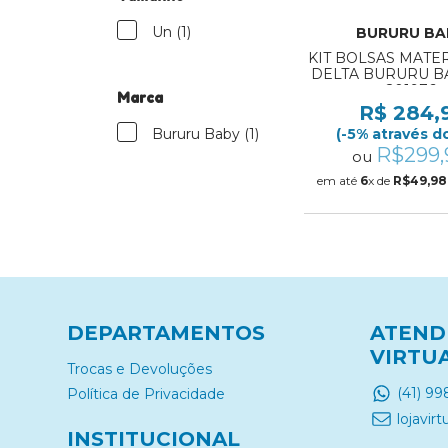
Un (1)
BURURU BA
KIT BOLSAS MAT
DELTA BURURU BA
201976
Marca
R$ 284,
Bururu Baby (1)
(-5% através do
R$299,
ou
em até
6
x de
R$49,98
DEPARTAMENTOS
ATEND
VIRTU
Trocas e Devoluções
(41) 9
Política de Privacidade
lojavi
INSTITUCIONAL