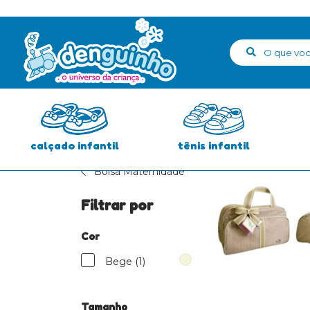
Início
>
Enxoval de Bebê
>
Bolsa Maternidade
Faixa de Preço
Preço:
R$0.00
-
R$1000.00
calçado infantil
tênis infantil
Bolsa Maternidade
Filtrar por
Cor
Bege (1)
Tamanho