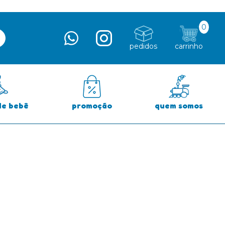
0
pedidos
carrinho
de bebê
promoção
quem somos