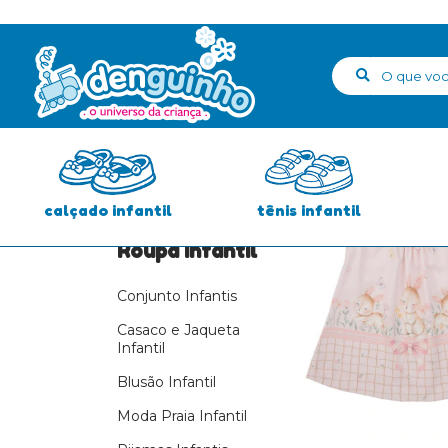
Início
>
Roupa Infantil
Faixa de Preço
Preço:
R$0.00
-
R$1000.00
calçado infantil
tênis infantil
Roupa Infantil
Conjunto Infantis
Casaco e Jaqueta
Infantil
Blusão Infantil
Moda Praia Infantil