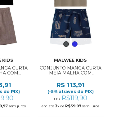
 KIDS
MALWEE KIDS
NGA CURTA
CONJUNTO MANGA CURTA
HA COM
MEIA MALHA COM
LWEE KIDS
BERMUDA MALWEE KIDS
129 10/12
REF:1000139132 10/12
3,91
R$ 113,91
s do PIX)
(-5% através do PIX)
19,90
R$119,90
ou
9,97
sem juros
em até
3
x de
R$39,97
sem juros