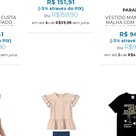
R$ 151,91
(-5% através do PIX)
PARA
R$159,90
ou
 CURTA
VESTIDO MA
PADO
MALHA COM
em até
4
x de
R$39,98
sem juros
16 1/3
PARAISO REF:
41
R$ 9
 PIX)
(-5% atravé
90
R$9
ou
sem juros
em até
2
x de
R$4