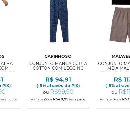
DS
CARINHOSO
MALWEE
MALHA
CONJUNTO MANGA CURTA
CONJUNTO MA
COM
COTTON COM LEGGING
MEIA MAL
MALWEE
CARINHOSO
BERMUDA MA
747 4/6
REF:1000139202 1/3
REF:1000139
41
R$ 94,91
R$ 11
 PIX)
(-5% através do PIX)
(-5% atravé
90
R$99,90
R$1
ou
ou
sem juros
em até
2
x de
R$49,95
sem juros
em até
3
x de
R$3