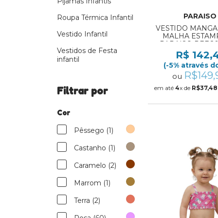
Pijamas Infantis
PARAISO
Roupa Térmica Infantil
VESTIDO MANGA
Vestido Infantil
MALHA ESTAM
PARAISO REF:201
Vestidos de Festa
R$ 142,
infantil
(-5% através do
R$149,
ou
em até
4
x de
R$37,48
Filtrar por
Cor
Pêssego (1)
Castanho (1)
Caramelo (2)
Marrom (1)
Terra (2)
Rosa (60)