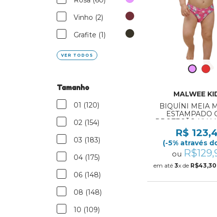
Vinho (2)
Grafite (1)
VER TODOS
Tamanho
MALWEE KI
01 (120)
BIQUÍNI MEIA 
ESTAMPADO 
PROTEÇÃO UV 
02 (154)
KIDS REF:1000137
R$ 123,
03 (183)
(-5% através do
R$129,
ou
04 (175)
em até
3
x de
R$43,30
06 (148)
08 (148)
10 (109)