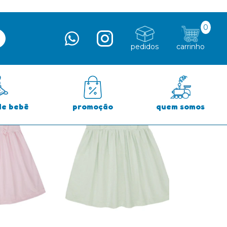
0
pedidos
carrinho
de bebê
promoção
quem somos