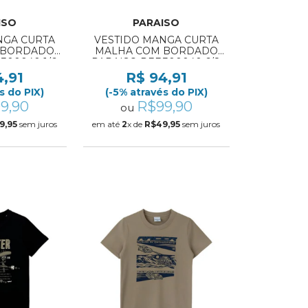
ISO
PARAISO
NGA CURTA
VESTIDO MANGA CURTA
 BORDADO
MALHA COM BORDADO
300040 1/6
PARAISO REF:300040 6/8
4,91
R$ 94,91
s do PIX)
(-5% através do PIX)
9,90
R$99,90
ou
9,95
sem juros
em até
2
x de
R$49,95
sem juros