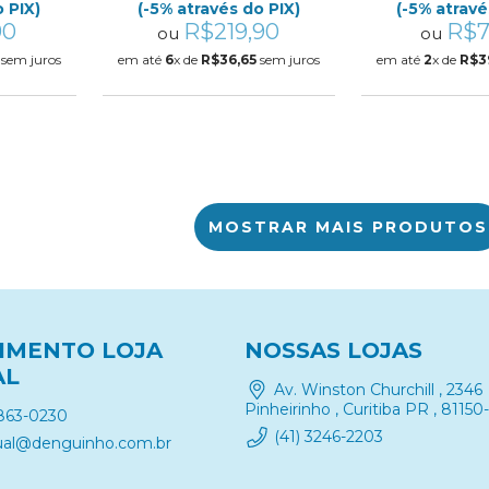
 PIX)
(-5% através do PIX)
(-5% atravé
90
R$219,90
R$7
ou
ou
sem juros
em até
6
x de
R$36,65
sem juros
em até
2
x de
R$3
MOSTRAR MAIS PRODUTOS
IMENTO LOJA
NOSSAS LOJAS
AL
Av. Winston Churchill , 2346
Pinheirinho , Curitiba PR , 81150
9863-0230
(41) 3246-2203
rtual@denguinho.com.br