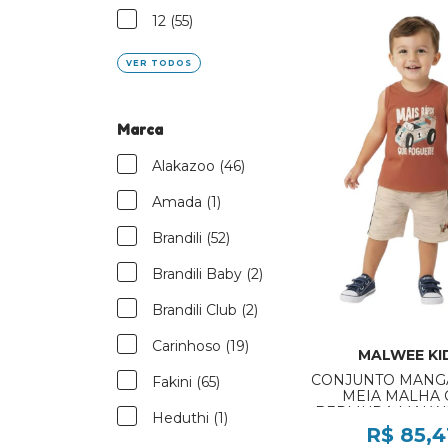
12 (55)
VER TODOS
Marca
Alakazoo (46)
Amada (1)
Brandili (52)
Brandili Baby (2)
Brandili Club (2)
Carinhoso (19)
MALWEE KI
CONJUNTO MANG
Fakini (65)
MEIA MALHA
BERMUDA MALWE
Heduthi (1)
REF:100013941
R$ 85,4