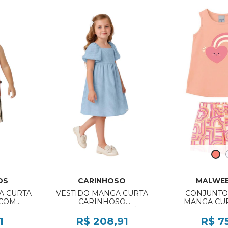
DS
CARINHOSO
MALWEE
A CURTA
VESTIDO MANGA CURTA
CONJUNTO
 COM
CARINHOSO
MANGA CUR
E KIDS
REF:1000140000 4/8
MALHA COM
3 1/3
MALWEE
1
R$ 208,91
R$ 7
REF:100013