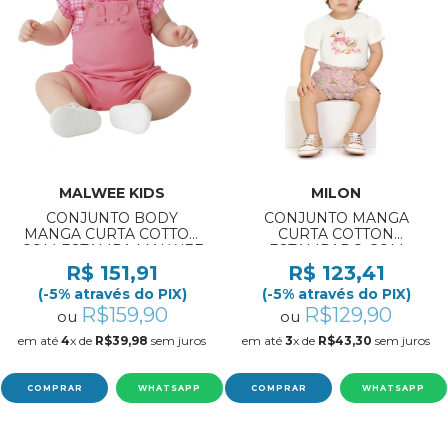
MALWEE KIDS
MILON
CONJUNTO BODY
CONJUNTO MANGA
MANGA CURTA COTTON
CURTA COTTON
COM ESTAMPA MALWEE
ESTAMPADO COM
KIDS REF:1000139461 0 Á
SHORTS MILON
R$ 151,91
R$ 123,41
12 MESES
REF:2001841 3 Á 18
(-5% através do PIX)
(-5% através do PIX)
MESES
R$159,90
R$129,90
ou
ou
em até
4
x de
R$39,98
sem juros
em até
3
x de
R$43,30
sem juros
COMPRAR
WHATSAPP
COMPRAR
WHATSAPP