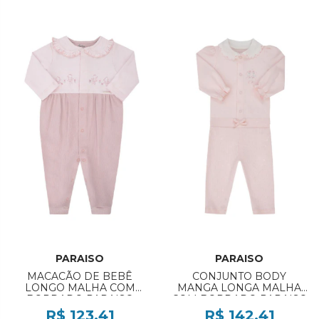
PARAISO
PARAISO
MACACÃO DE BEBÊ
CONJUNTO BODY
LONGO MALHA COM
MANGA LONGA MALHA
BORDADO PARAISO
COM BORDADO PARAISO
REF:20025 RN/P
REF:20037 RN/M
R$ 123,41
R$ 142,41