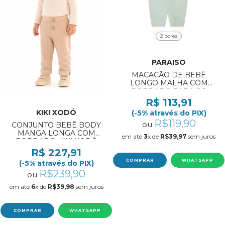
2 cores
PARAISO
MACACÃO DE BEBÊ
LONGO MALHA COM
BORDADO PARAISO
REF:20024 RN/M
R$ 113,91
KIKI XODÓ
(-5% através do PIX)
R$119,90
ou
CONJUNTO BEBÊ BODY
MANGA LONGA COM
em até
3
x de
R$39,97
sem juros
BORDADO KIKI XODÓ
REF:K1600004 P/G
R$ 227,91
COMPRAR
WHATSAPP
(-5% através do PIX)
R$239,90
ou
em até
6
x de
R$39,98
sem juros
COMPRAR
WHATSAPP