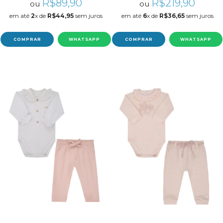
R$89,90
R$219,90
ou
ou
em até
2
x de
R$44,95
sem juros
em até
6
x de
R$36,65
sem juros
COMPRAR
WHATSAPP
COMPRAR
WHATSAPP