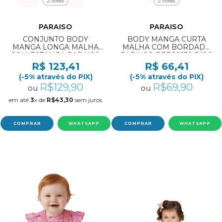
2 cores
2 cores
PARAISO
PARAISO
CONJUNTO BODY
BODY MANGA CURTA
MANGA LONGA MALHA
MALHA COM BORDADO
COM ESTAMPA PARAISO
PARAISO REF:20139 P/GG
REF:20036 RN/M
R$ 123,41
R$ 66,41
(-5% através do PIX)
(-5% através do PIX)
R$129,90
R$69,90
ou
ou
em até
3
x de
R$43,30
sem juros
COMPRAR
WHATSAPP
COMPRAR
WHATSAPP