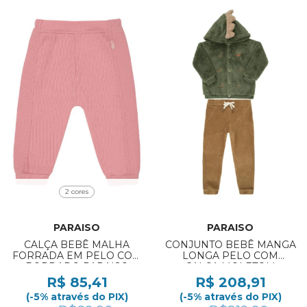
2 cores
PARAISO
PARAISO
CALÇA BEBÊ MALHA
CONJUNTO BEBÊ MANGA
FORRADA EM PELO COM
LONGA PELO COM
BORDADO PARAISO
CALÇA MOLETOM
REF:19337 P/GG
PARAISO REF:19174 G
R$ 85,41
R$ 208,91
(-5% através do PIX)
(-5% através do PIX)