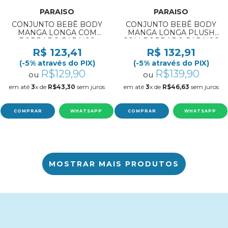
PARAISO
PARAISO
CONJUNTO BEBÊ BODY
CONJUNTO BEBÊ BODY
MANGA LONGA COM
MANGA LONGA PLUSH
BORDADO PARAISO
COM BORDADO PARAISO
REF:19129 RN/P
REF:19168 M/G
R$ 123,41
R$ 132,91
(-5% através do PIX)
(-5% através do PIX)
R$129,90
R$139,90
ou
ou
em até
3
x de
R$43,30
sem juros
em até
3
x de
R$46,63
sem juros
COMPRAR
WHATSAPP
COMPRAR
WHATSAPP
MOSTRAR MAIS PRODUTOS