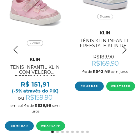
3 cores
KLIN
TÊNIS KLIN INFANTIL
2 cores
FREESTYLE KLIN REF:
260059 23/30
R$189,90
KLIN
R$169,90
TÊNIS INFANTIL KLIN
4
x de
R$42,48
sem juros
COM VELCRO
REF:358009 20/22
R$ 151,91
COMPRAR
WHATSAPP
(-5% através do PIX)
R$159,90
ou
em até
4
x de
R$39,98
sem
juros
COMPRAR
WHATSAPP